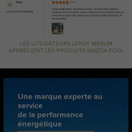
LES UTILISATEURS LEROY MERLIN
APPRÉCIENT LES PRODUITS MAZDA POOL
Une marque experte au
service
de la performance
énergétique