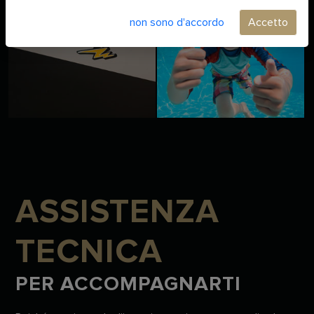
non sono d'accordo
Accetto
ASSISTENZA
TECNICA
PER ACCOMPAGNARTI