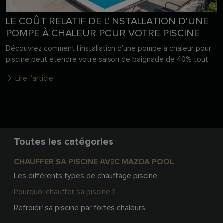
LE COÛT RELATIF DE L'INSTALLATION D'UNE
POMPE À CHALEUR POUR VOTRE PISCINE
Découvrez comment l'installation d'une pompe à chaleur pour
piscine peut étendre votre saison de baignade de 40% tout
en maintenant des coûts énergétiques modestes à seulement
Lire l'article
0,71 euro par jour. Des stratégies d'optimisation réduisent
davantage les coûts, tandis que l'impact environnemental
positif fait de cette solution un choix judicieux pour les
propriétaires de piscine. Pour en savoir plus, lisez l'article
complet.
Toutes les catégories
CHAUFFER SA PISCINE AVEC MAZDA POOL
Les différents types de chauffage piscine
Pourquoi chauffer sa piscine ?
Refroidir sa piscine par fortes chaleurs