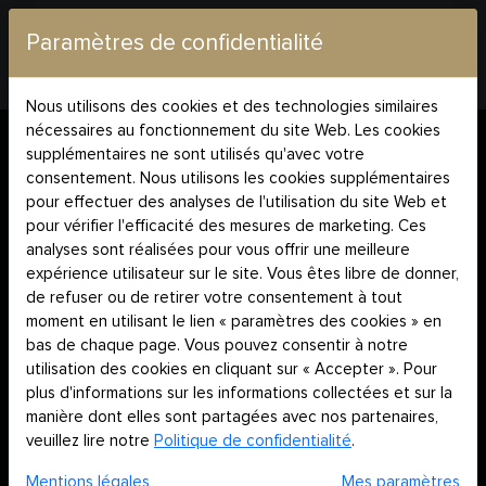
Paramètres de confidentialité
Nous utilisons des cookies et des technologies similaires
Accueil
Blog
Chauffer sa piscine avec Mazda Pool
nécessaires au fonctionnement du site Web. Les cookies
supplémentaires ne sont utilisés qu'avec votre
Pourquoi chauffer sa piscine ?
consentement. Nous utilisons les cookies supplémentaires
Pourquoi chauffer une piscine?
pour effectuer des analyses de l'utilisation du site Web et
pour vérifier l'efficacité des mesures de marketing. Ces
analyses sont réalisées pour vous offrir une meilleure
POURQUOI
expérience utilisateur sur le site. Vous êtes libre de donner,
de refuser ou de retirer votre consentement à tout
moment en utilisant le lien « paramètres des cookies » en
CHAUFFER UNE
bas de chaque page. Vous pouvez consentir à notre
utilisation des cookies en cliquant sur « Accepter ». Pour
plus d'informations sur les informations collectées et sur la
PISCINE?
manière dont elles sont partagées avec nos partenaires,
veuillez lire notre
Politique de confidentialité
.
Auteur: Elisa Rovini -- July 03, 2023
Mentions légales
Mes paramètres