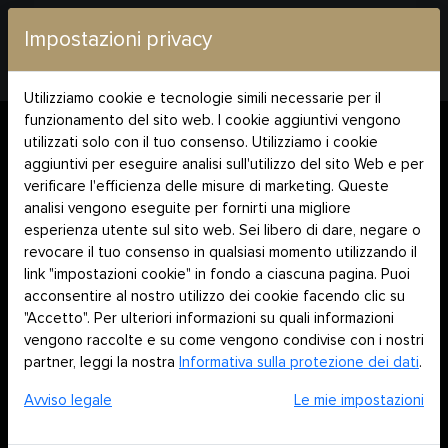
Impostazioni privacy
Utilizziamo cookie e tecnologie simili necessarie per il
Home
Blog
Riscaldamento della piscina con Mazda Pool
funzionamento del sito web. I cookie aggiuntivi vengono
utilizzati solo con il tuo consenso. Utilizziamo i cookie
aggiuntivi per eseguire analisi sull'utilizzo del sito Web e per
verificare l'efficienza delle misure di marketing. Queste
RISCALDAMENTO
analisi vengono eseguite per fornirti una migliore
esperienza utente sul sito web. Sei libero di dare, negare o
DELLA PISCINA
revocare il tuo consenso in qualsiasi momento utilizzando il
link "impostazioni cookie" in fondo a ciascuna pagina. Puoi
acconsentire al nostro utilizzo dei cookie facendo clic su
CON MAZDA
"Accetto". Per ulteriori informazioni su quali informazioni
vengono raccolte e su come vengono condivise con i nostri
POOL
partner, leggi la nostra
Informativa sulla protezione dei dati
.
Avviso legale
Le mie impostazioni
Per molti proprietari di piscine, il riscaldamento è una scelta