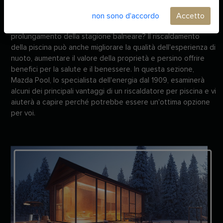
essenziale per sfruttare al meglio il proprio investimento
durante tutto l'anno. Ma sapevate che i vantaggi del
non sono d'accordo
Accetto
riscaldamento della piscina vanno ben oltre il semplice
prolungamento della stagione balneare? Il riscaldamento
della piscina può anche migliorare la qualità dell'esperienza di
nuoto, aumentare il valore della proprietà e persino offrire
benefici per la salute e il benessere. In questa sezione,
Mazda Pool, lo specialista dell'energia dal 1909, esaminerà
alcuni dei principali vantaggi di un riscaldatore per piscina e vi
aiuterà a capire perché potrebbe essere un'ottima opzione
per voi.