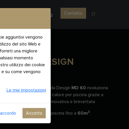
Contatto
IT
sistenza tecnica
Blog
kie aggiuntivi vengono
utilizzo del sito Web e
ornirti una migliore
qualsiasi momento
MAZDA DESIGN
stro utilizzo dei cookie
MD 60
lte e su come vengono
La pompa di calore Mazda Design
MD 60
rivoluziona
Le mie impostazioni
il mondo delle pompe di calore per piscina grazie a
una tecnologia inedita, innovativa e brevettata
3
'accordo
Accetto
Ideale per i volumi della piscina fino a
60m
.