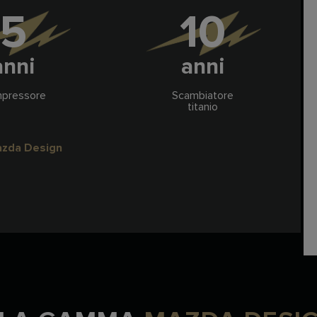
5
10
anni
anni
pressore
Scambiatore
titanio
azda Design