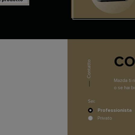
CO
Contatto
Mazda ti 
o se hai 
Sei:
Professionista
Privato