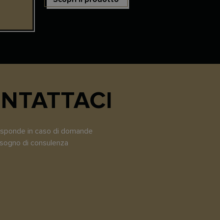
NTATTACI
risponde in caso di domande
bisogno di consulenza