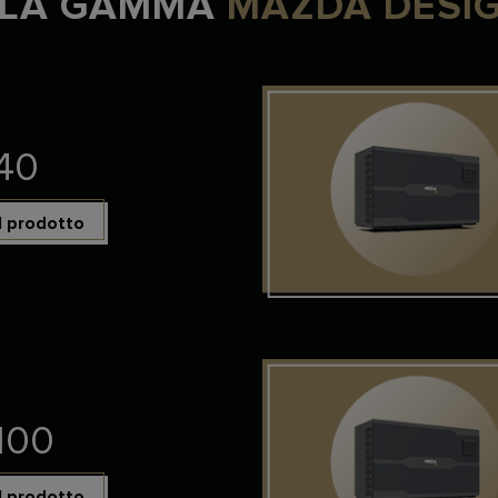
ELLA GAMMA
MAZDA DESI
40
il prodotto
100
il prodotto