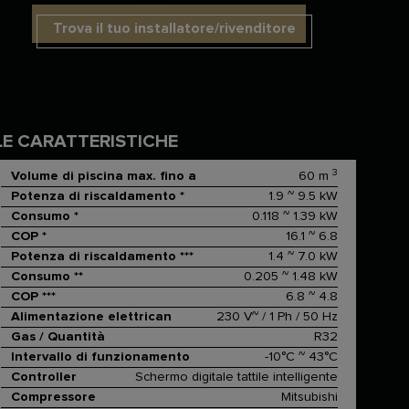
Trova il tuo installatore/rivenditore
LE CARATTERISTICHE
3
Volume di piscina max. fino a
60 m
Potenza di riscaldamento *
1.9 ~ 9.5 kW
Consumo *
0.118 ~ 1.39 kW
COP *
16.1 ~ 6.8
Potenza di riscaldamento ***
1.4 ~ 7.0 kW
Consumo **
0.205 ~ 1.48 kW
COP ***
6.8 ~ 4.8
Alimentazione elettrican
230 V~ / 1 Ph / 50 Hz
Gas / Quantità
R32
Intervallo di funzionamento
-10°C ~ 43°C
Controller
Schermo digitale tattile intelligente
Compressore
Mitsubishi