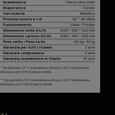
Scambiatore
Titanio intrecciato
Evaporatore
Dorato
Carrozzeria
Metallico
Potenza sonora a 1 m
36 ~ 46 dB(A)
Funzionamento
Caldo / Freddo
Dimensione unità (l/L/h)
1000 * 390 * 622 mm
Dimensione cartone (l/L/h)
1080 * 455 * 645 mm
Peso netto / Peso lordo
66 kg / 81 kg
Garanzia per tutti i ricambi
3 anni
Garanzia compressore
5 anni
Garanzia scambiatore in titanio
10 anni
* Test realizzato a 27 °C di temperatura dell'aria, a 26 °C di temperatura
dell'acqua e con l’80% di tasso di umidità.
** Test realizzato a 15 °C di temperatura dell'aria, a 26 °C di temperatura
dell'acqua e con il 70% di tasso di umidità.