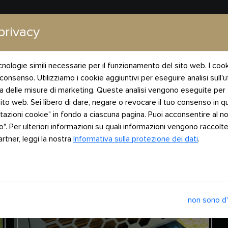
Le nostre gamme
I nostri rivenditori
As
privacy
0
cnologie simili necessarie per il funzionamento del sito web. I coo
o consenso. Utilizziamo i cookie aggiuntivi per eseguire analisi sull'
nza delle misure di marketing. Queste analisi vengono eseguite per f
ito web. Sei libero di dare, negare o revocare il tuo consenso in 
ostazioni cookie" in fondo a ciascuna pagina. Puoi acconsentire al no
o". Per ulteriori informazioni su quali informazioni vengono racco
artner, leggi la nostra
Informativa sulla protezione dei dati
.
non sono d