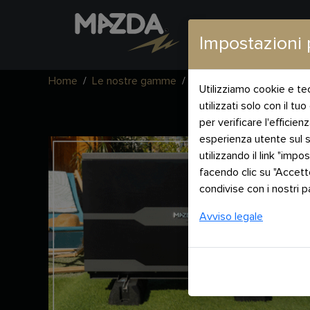
Impostazioni 
Home
Le nostre gamme
MAZDA DESIGN
MD 6
Utilizziamo cookie e te
utilizzati solo con il tu
per verificare l'efficie
esperienza utente sul s
utilizzando il link "imp
facendo clic su "Accett
condivise con i nostri p
Avviso legale